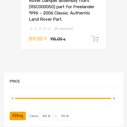
Rover Damper assembly front
(RSC000050) part for Freelander
1996 – 2006 Classic. Authentic
Land Rover Part.
(0 reviews)
Pierwotna
Aktualna
89,00
€
115,00
Dodaj d
€
cena
cena
wynosiła:
wynosi:
115,00 €.
89,00 €.
PRICE
Cena
Cena
min
max
Filtruj
Cena:
80 €
—
90 €