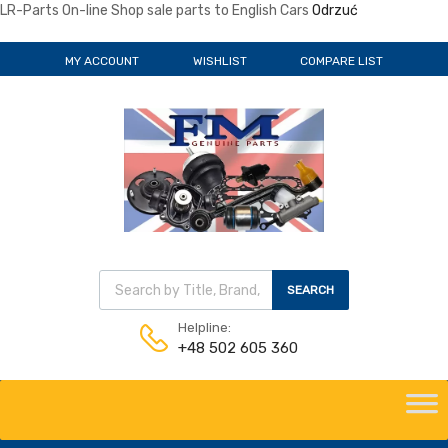
LR-Parts On-line Shop sale parts to English Cars
Odrzuć
MY ACCOUNT
WISHLIST
COMPARE LIST
Wyszukiwarka produktów
SEARCH
Helpline:
+48 502 605 360
Skip
to
content