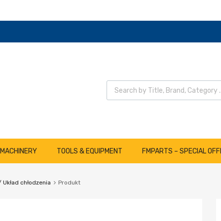
Wyszukiwarka produktów
 MACHINERY
TOOLS & EQUIPMENT
FMPARTS – SPECIAL OFF
/ Układ chłodzenia
Produkt