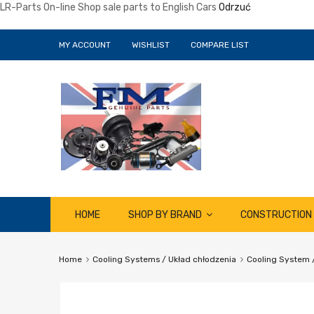
LR-Parts On-line Shop sale parts to English Cars
Odrzuć
MY ACCOUNT
WISHLIST
COMPARE LIST
Skip
HOME
SHOP BY BRAND
CONSTRUCTION
to
content
Home
Cooling Systems / Układ chłodzenia
Cooling System 