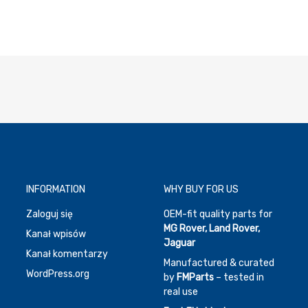
INFORMATION
WHY BUY FOR US
Zaloguj się
OEM-fit quality parts for
MG Rover, Land Rover,
Kanał wpisów
Jaguar
Kanał komentarzy
Manufactured & curated
WordPress.org
by
FMParts
– tested in
real use