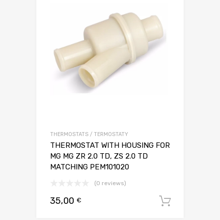
THERMOSTATS / TERMOSTATY
THERMOSTAT WITH HOUSING FOR
MG MG ZR 2.0 TD, ZS 2.0 TD
MATCHING PEM101020
(0 reviews)
35,00
€
Dodaj d