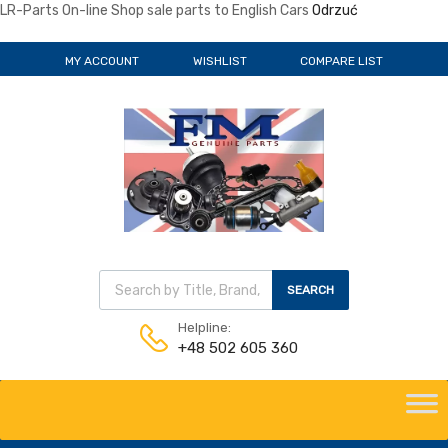
LR-Parts On-line Shop sale parts to English Cars
Odrzuć
MY ACCOUNT
WISHLIST
COMPARE LIST
Wyszukiwarka produktów
SEARCH
Helpline:
+48 502 605 360
Skip
to
content