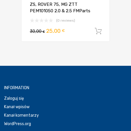
ZS, ROVER 75, MG ZTT
PEM101050 2.0 & 2.5 FMParts
(0 reviews)
Pierwotna
Aktualna
25,00
€
30,00
Dodaj d
€
cena
cena
wynosiła:
wynosi:
30,00 €.
25,00 €.
INFORMATION
Zaloguj się
Kanał wpisów
Kanał komentarzy
WordPress.org