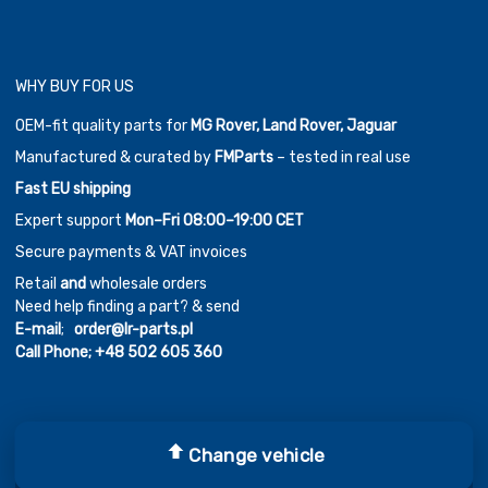
WHY BUY FOR US
OEM-fit quality parts for
MG Rover, Land Rover, Jaguar
Manufactured & curated by
FMParts
– tested in real use
Fast EU shipping
Expert support
Mon–Fri 08:00–19:00 CET
Secure payments & VAT invoices
Retail
and
wholesale orders
Need help finding a part? & send
E-mail
;
order@lr-parts.pl
Call Phone;
+48 502 605 360
Change vehicle
Copyright ©
2026
Chromium Auto Parts by
Themes Zone
Car Logos by
FreePik
| Icons made by
Freepik
from
www.flaticon.com