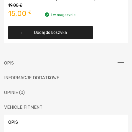
19,00
€
Pierwotna
Aktualna
15,00
€
1 w magazynie
cena
cena
ilość
wynosiła:
wynosi:
Dodaj do koszyka
Handbrake
Shoe
19,00 €.
15,00 €.
Spring
Kit
suitable
OPIS
for
Discovery
INFORMACJE DODATKOWE
1
&
Discovery
OPINIE (0)
2
VEHICLE FITMENT
OPIS