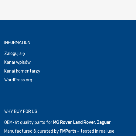
19,00 €.
15,00 €.
INFORMATION
Zaloguj się
Kanał wpisów
Kanał komentarzy
WordPress.org
WHY BUY FOR US
OEM-fit quality parts for
MG Rover, Land Rover, Jaguar
Manufactured & curated by
FMParts
– tested in real use