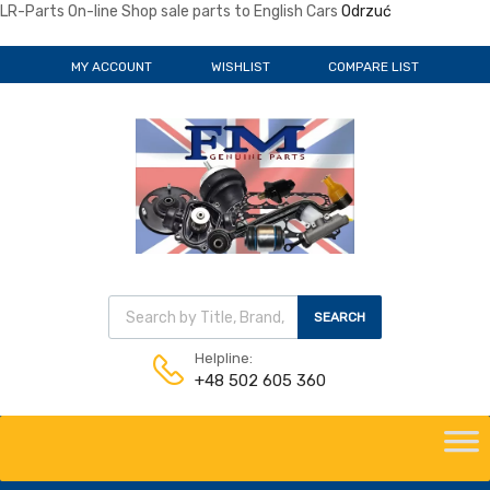
LR-Parts On-line Shop sale parts to English Cars
Odrzuć
MY ACCOUNT
WISHLIST
COMPARE LIST
Wyszukiwarka produktów
SEARCH
Helpline:
+48 502 605 360
Skip
to
content