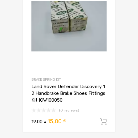
BRAKE SPRING KIT
Land Rover Defender Discovery 1
2 Handbrake Brake Shoes Fittings
Kit ICW100050
(0 reviews)
Pierwotna
Aktualna
15,00
€
19,00
Dodaj d
€
cena
cena
wynosiła:
wynosi: