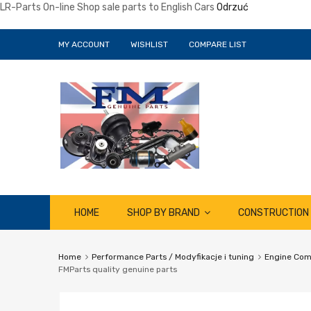
LR-Parts On-line Shop sale parts to English Cars
Odrzuć
MY ACCOUNT
WISHLIST
COMPARE LIST
Skip
HOME
SHOP BY BRAND
CONSTRUCTION
to
content
Home
Performance Parts / Modyfikacje i tuning
Engine Comp
FMParts quality genuine parts