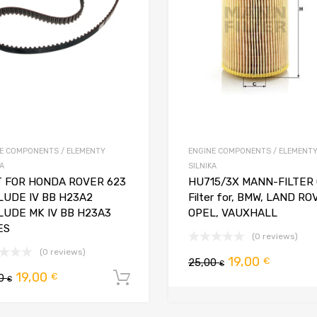
E COMPONENTS / ELEMENTY
ENGINE COMPONENTS / ELEMENT
KA
SILNIKA
T FOR HONDA ROVER 623
HU715/3X MANN-FILTER O
LUDE IV BB H23A2
Filter for, BMW, LAND RO
LUDE MK IV BB H23A3
OPEL, VAUXHALL
ES
(0 reviews)
(0 reviews)
Pierwotna
Aktualn
19,00
€
25,00
koszyka
€
Pierwotna
Aktualna
19,00
€
00
Dodaj do koszyka
cena
cena
€
cena
cena
wynosiła:
wynosi:
wynosiła:
wynosi: