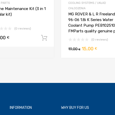
 PARTS
COOLING SYSTEMS / UKŁAD
ne Maintenance Kit (3 in 1
CHŁODZENIA
MG ROVER & L R Freelande
ar kit)
96-06 1.8i K Series Water
Coolant Pump PEB102510
(0 reviews)
FMParts quality genuine 
,00
€
Dodaj do koszyka
(0 reviews)
koszyka
Pierwotna
Aktualn
15,00
€
19,00
€
cena
cena
wynosiła:
wynosi:
19,00 €.
15,00 €.
INFORMATION
WHY BUY FOR US