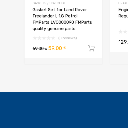
GASKETS / USZCZELKI
BRAKE
Gasket Set for Land Rover
Engi
Freelander I, 1.8 Petrol
Regul
FMParts LVQ000090 FMParts
quality genuine parts
(0 reviews)
129
Pierwotna
Aktualna
59,00
€
69,00
Dodaj do 
€
cena
cena
wynosiła:
wynosi:
69,00 €.
59,00 €.