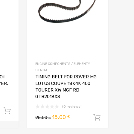
Y
ENGINE COMPONENTS / ELEMENTY
SILNIKA
il
TIMING BELT FOR ROVER MG
VER,
LOTUS COUPE 18K4K 400
TOURER XW MGF RD
GTB2018XS
(0 reviews)
a
Dodaj do koszyka
Pierwotna
Aktualna
15,00
€
25,00
Dodaj do 
€
cena
cena
wynosiła:
wynosi: