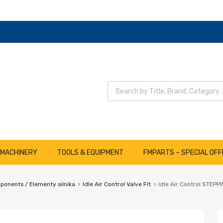
Wyszukiwarka produktów
 MACHINERY
TOOLS & EQUIPMENT
FMPARTS – SPECIAL OFF
onents / Elementy silnika
Idle Air Control Valve Fit
Idle Air Control STE