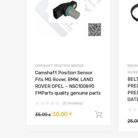
CAMSHAFT POSITION SENSOR
ENGIN
Camshaft Position Sensor
SILNI
BEL
Fits MG Rover, BMW, LAND
PRE
ROVER OPEL – NSC100890
PRE
FMParts quality genuine parts
GAT
(0 reviews)
Pierwotna
Aktualna
30,00
€
35,00
Dodaj do 
€
25,
cena
cena
wynosiła:
wynosi: