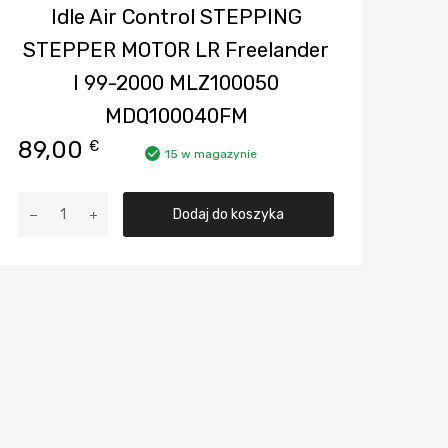
Idle Air Control STEPPING
STEPPER MOTOR LR Freelander
I 99-2000 MLZ100050
MDQ100040FM
89,00
€
15 w magazynie
ilość
Dodaj do koszyka
Idle
Air
Control
STEPPING
STEPPER
MOTOR
LR
Freelander
I
99-
2000