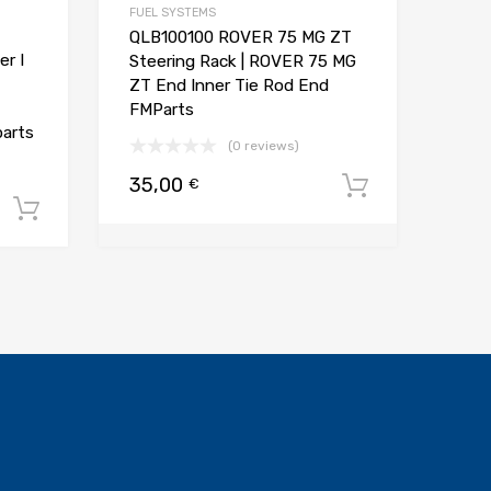
FUEL SYSTEMS
QLB100100 ROVER 75 MG ZT
r I
Steering Rack | ROVER 75 MG
ZT End Inner Tie Rod End
FMParts
parts
(0 reviews)
35,00
€
Dodaj do 
a
Dodaj do koszyka