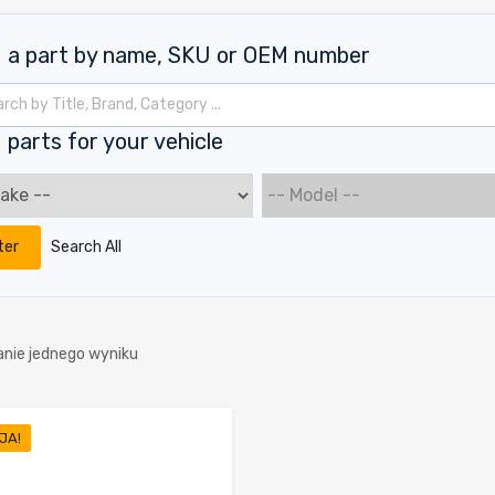
d a part by name, SKU or OEM number
kiwarka produktów
 parts for your vehicle
ter
Search All
anie jednego wyniku
JA!