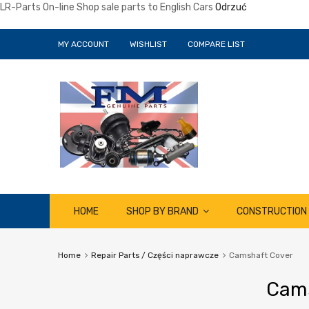
LR-Parts On-line Shop sale parts to English Cars
Odrzuć
MY ACCOUNT
WISHLIST
COMPARE LIST
Skip
HOME
SHOP BY BRAND
CONSTRUCTION
to
content
Home
Repair Parts / Części naprawcze
Camshaft Cover
Cams