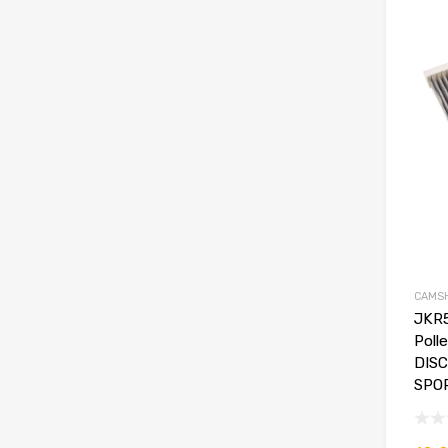
CAMS
JKR5
Poll
DIS
SPO