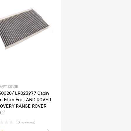
HAFT COVER
0020/ LR023977 Cabin
en Filter For LAND ROVER
COVERY RANGE ROVER
RT
(0 reviews)