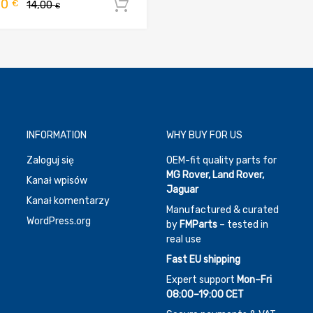
Pierwotna
Aktualna
00
€
14,00
Dodaj do koszyka
€
cena
cena
wynosiła:
wynosi:
14,00 €.
10,00 €.
INFORMATION
WHY BUY FOR US
Zaloguj się
OEM-fit quality parts for
MG Rover, Land Rover,
Kanał wpisów
Jaguar
Kanał komentarzy
Manufactured & curated
WordPress.org
by
FMParts
– tested in
real use
Fast EU shipping
Expert support
Mon–Fri
08:00–19:00 CET