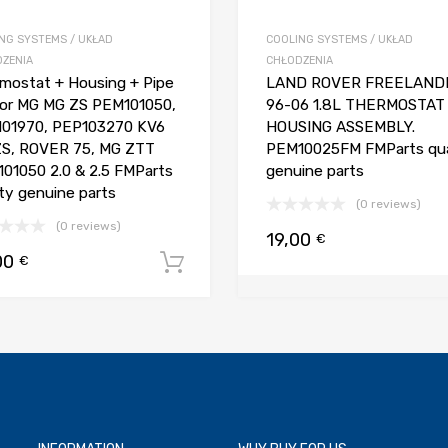
NG SYSTEMS / UKŁAD
COOLING SYSTEMS / UKŁAD
ZENIA
CHŁODZENIA
mostat + Housing + Pipe
LAND ROVER FREELANDE
For MG MG ZS PEM101050,
96-06 1.8L THERMOSTAT
01970, PEP103270 KV6
HOUSING ASSEMBLY.
S, ROVER 75, MG ZTT
PEM10025FM FMParts qua
01050 2.0 & 2.5 FMParts
genuine parts
ity genuine parts
(0 reviews)
(0 reviews)
19,00
€
00
€
Dodaj do koszyka