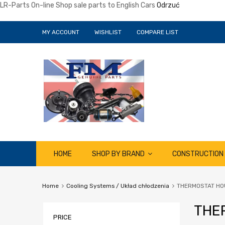
LR-Parts On-line Shop sale parts to English Cars
Odrzuć
MY ACCOUNT
WISHLIST
COMPARE LIST
Skip
HOME
SHOP BY BRAND
CONSTRUCTION
to
content
Home
Cooling Systems / Układ chłodzenia
THERMOSTAT HO
THE
PRICE