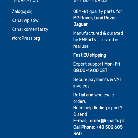
INFORMATION
WHY BUY FOR US
Zaloguj się
OEM-fit quality parts for
MG Rover, Land Rover,
Kanał wpisów
Jaguar
Kanał komentarzy
Manufactured & curated
WordPress.org
by
FMParts
– tested in
real use
Fast EU shipping
Expert support
Mon–Fri
08:00–19:00 CET
Secure payments & VAT
invoices
Retail
and
wholesale
orders
Need help finding a part?
& send
E-mail
;
order@lr-parts.pl
Call Phone;
+48 502 605
360