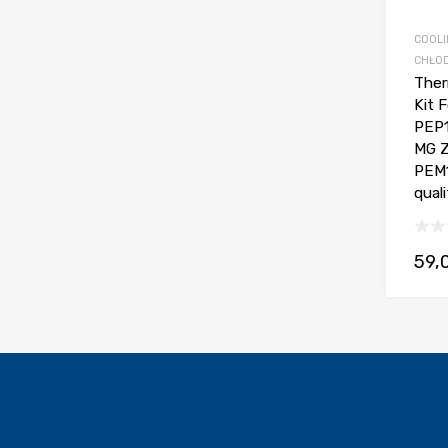
COOLI
CHŁOD
Ther
Kit 
PEP1
MG Z
PEM1
qual
59,