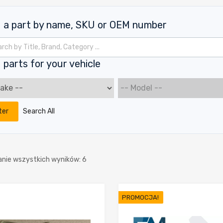
d a part by name, SKU or OEM number
kiwarka produktów
 parts for your vehicle
ter
Search All
Posortowane
anie wszystkich wyników: 6
według
PROMOCJA!
najnowszych