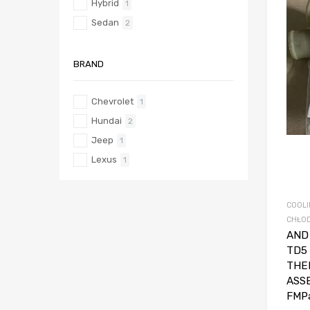
Hybrid
1
Sedan
2
BRAND
Chevrolet
1
Hundai
2
Jeep
1
Lexus
1
COOLI
CHŁOD
AND
TD5
THE
ASS
FMPa