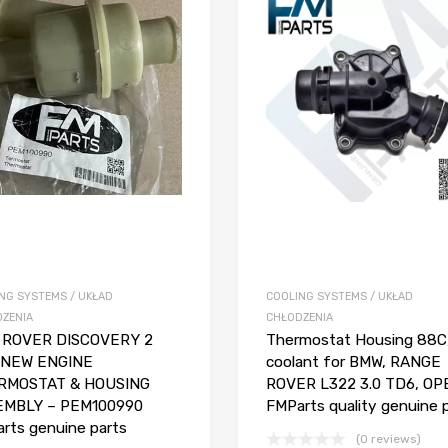
NG SYSTEMS / UKŁAD
COOLING SYSTEMS / UKŁAD
ZENIA
CHŁODZENIA
 ROVER DISCOVERY 2
Thermostat Housing 88C
 NEW ENGINE
coolant for BMW, RANGE
RMOSTAT & HOUSING
ROVER L322 3.0 TD6, OP
EMBLY – PEM100990
FMParts quality genuine 
rts genuine parts
(0 reviews)