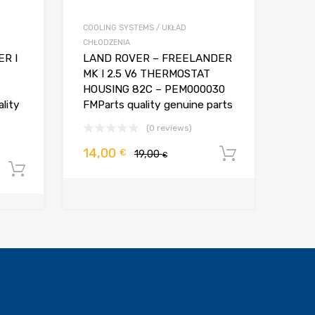
COOLING SYSTEMS / UKŁAD
CHŁODZENIA
R I
LAND ROVER – FREELANDER
MK I 2.5 V6 THERMOSTAT
HOUSING 82C – PEM000030
lity
FMParts quality genuine parts
(0 reviews)
Pierwotna
Aktualna
14,00
€
19,00
Dodaj do 
€
Dodaj do koszyka
cena
cena
wynosiła:
wynosi:
19,00 €.
14,00 €.