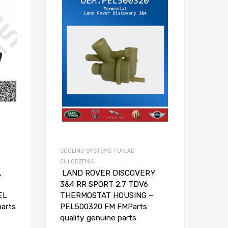
COOLING SYSTEMS / UKŁAD
CHŁODZENIA
,
LAND ROVER DISCOVERY
3&4 RR SPORT 2.7 TDV6
EL
THERMOSTAT HOUSING –
parts
PEL500320 FM FMParts
quality genuine parts