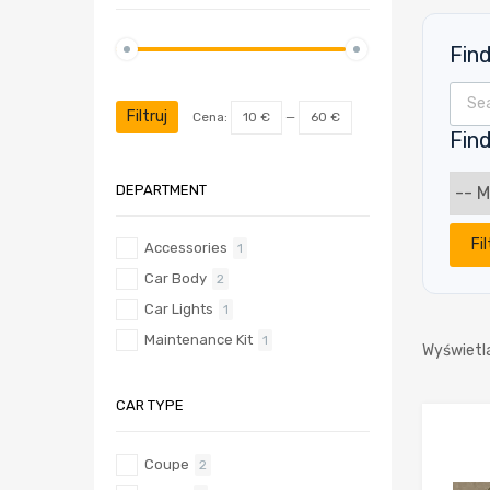
Fin
Wyszu
Cena
Cena
min
max
Filtruj
Cena:
10 €
—
60 €
Find
DEPARTMENT
Fil
Accessories
1
Car Body
2
Car Lights
1
Maintenance Kit
1
Wyświetl
CAR TYPE
Coupe
2